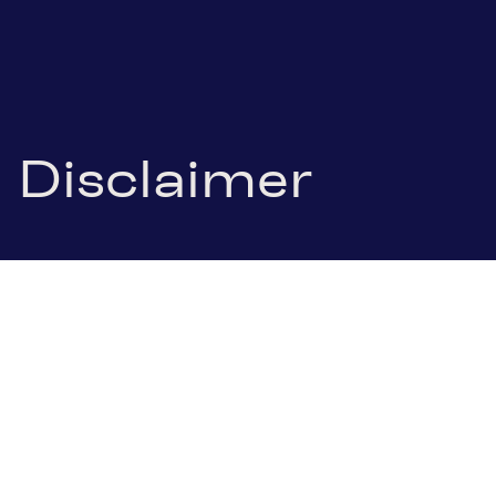
Disclaimer
DISCLAIMER
SBO AG (SBO) betreibt diese Website um Stakeholder und
die Öffentlichkeit über die Gesellschaft, ihre Equity Story
und Performance zu informieren. Ferner betreibt die
Gesellschaft ein Investor Relations Information Service
(IRIS), auf welches dieser Disclaimer gleichermaßen zur
Anwendung kommt.