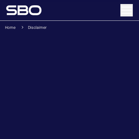
Home
Disclaimer
Menü
Über SBO
Produkte & Lösungen
Nachhaltigkeit
Investor Relations
Karriere
News & Media
Kontakt
DE
/
EN