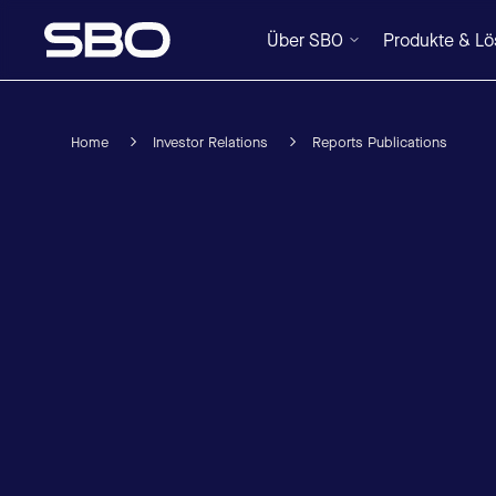
Über SBO
Produkte & L
Home
Investor Relations
Reports Publications
Menü
Über SBO
Produkte & Lösungen
Nachhaltigkeit
Investor Relations
Karriere
News & Media
Kontakt