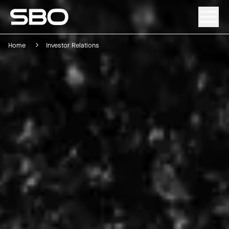
Home
Investor Relations
Menü
Über SBO
Produkte & Lösungen
Nachhaltigkeit
Investor Relations
Karriere
News & Media
Kontakt
DE
/
EN